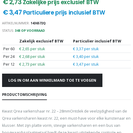
€ 2,73
Zakelijke prijs exclusief BTW
€ 3,47
Particuliere prijs inclusief BTW
ARTIKELNUMMER:
1436572Q
STATUS:
348 OP VOORRAAD
Zakelijk exclusief BTW
Particulier inclusief BTW
Per 60
€ 2,65 per stuk
€ 3,37 per stuk
Per 24
€ 2,68 per stuk
€ 3,40 per stuk
Per 12
€ 2,73 per stuk
€ 3,47 per stuk
LOG IN OM AAN WINKELMAND TOE TE VOEGEN
PRODUCTOMSCHRIJVING
Kwast Qrea varkenshaar nr. 22 – 28mmOntdek de veelzijdigheid van de
Qrea varkensharen kwast nr. 22, een must-have voor elke kunstenaar en
klusser. Met zijn platte vorm, stevige varkensharen en een bus van
hoogwaardig plaatmetaal biedt deze kwast uitstekende controle en