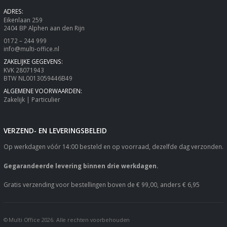
ADRES:
Eikenlaan 259
2404 BP Alphen aan den Rijn
0172 – 244 999
info@multi-office.nl
ZAKELIJKE GEGEVENS:
KVK 28071943
BTW NL0013059446B49
ALGEMENE VOORWAARDEN:
Zakelijk
|
Particulier
VERZEND- EN LEVERINGSBELEID
Op werkdagen vóór 14:00 besteld en op voorraad, dezelfde dag verzonden.
Gegarandeerde levering binnen drie werkdagen.
Gratis verzending voor bestellingen boven de € 99,00, anders € 6,95
© Multi Office 2026. Alle rechten voorbehouden