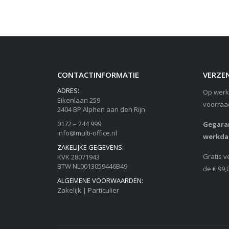
CONTACTINFORMATIE
VERZEN
ADRES:
Op werk
Eikenlaan 259
voorraa
2404 BP Alphen aan den Rijn
0172 – 244 999
Gegaran
info@multi-office.nl
werkda
ZAKELIJKE GEGEVENS:
Gratis v
KVK 28071943
BTW NL0013059446B49
de € 99,
ALGEMENE VOORWAARDEN:
Zakelijk
|
Particulier