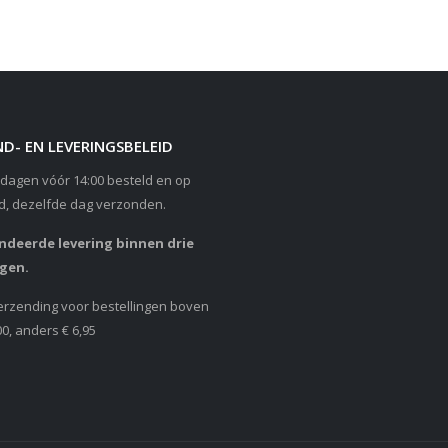
D- EN LEVERINGSBELEID
dagen vóór 14:00 besteld en op
d, dezelfde dag verzonden.
deerde levering binnen drie
gen.
erzending voor bestellingen boven
00, anders € 6,95