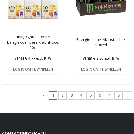
Drinkyoghurt Optimel
Energiedrank Monster blik
Langlekker perzik abrikoos
500ml
20cl
vanaf € 4,77
vanaf € 2,30
excl. BTW
excl. BTW
LOG IN OM TE WINKELEN
LOG IN OM TE WINKELEN
‹
1
2
3
4
5
6
7
8
›
CONTACTINFORMATIE