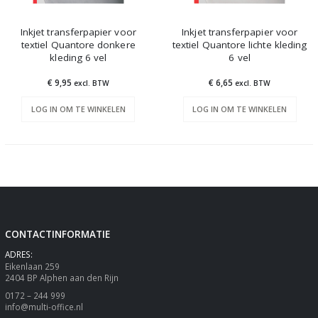
Inkjet transferpapier voor
Inkjet transferpapier voor
textiel Quantore donkere
textiel Quantore lichte kleding
kleding 6 vel
6 vel
€ 9,95
€ 6,65
excl. BTW
excl. BTW
LOG IN OM TE WINKELEN
LOG IN OM TE WINKELEN
CONTACTINFORMATIE
ADRES:
Eikenlaan 259
2404 BP Alphen aan den Rijn
0172 – 244 999
info@multi-office.nl