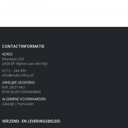
CONTACTINFORMATIE
ADRES:
Eikenlaan 259
2404 BP Alphen aan den Rijn
0172 – 244 999
info@multi-office.nl
ZAKELIJKE GEGEVENS:
KVK 28071943
BTW NL0013059446B49
ALGEMENE VOORWAARDEN:
Zakelijk
|
Particulier
VERZEND- EN LEVERINGSBELEID