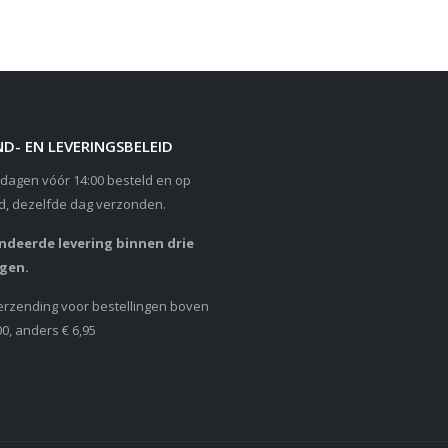
D- EN LEVERINGSBELEID
dagen vóór 14:00 besteld en op
d, dezelfde dag verzonden.
deerde levering binnen drie
gen.
erzending voor bestellingen boven
00, anders € 6,95