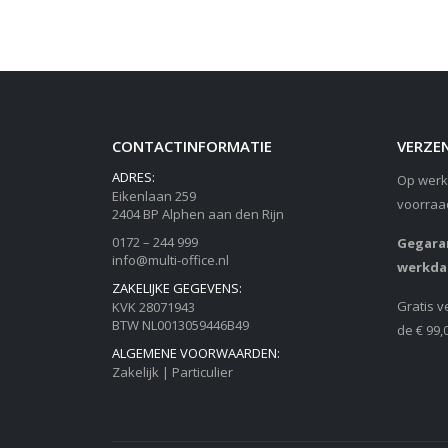
CONTACTINFORMATIE
VERZEN
ADRES:
Op werk
Eikenlaan 259
voorraa
2404 BP Alphen aan den Rijn
0172 – 244 999
Gegaran
info@multi-office.nl
werkda
ZAKELIJKE GEGEVENS:
Gratis v
KVK 28071943
BTW NL0013059446B49
de € 99,
ALGEMENE VOORWAARDEN:
Zakelijk
|
Particulier