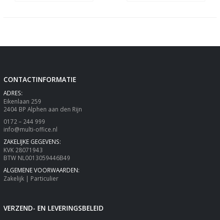
CONTACTINFORMATIE
ADRES:
Eikenlaan 259
2404 BP Alphen aan den Rijn
0172 – 244 999
info@multi-office.nl
ZAKELIJKE GEGEVENS:
KVK 28071943
BTW NL0013059446B49
ALGEMENE VOORWAARDEN:
Zakelijk
|
Particulier
VERZEND- EN LEVERINGSBELEID