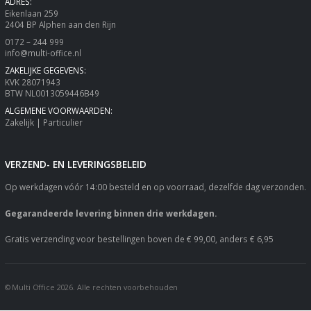
ADRES:
Eikenlaan 259
2404 BP Alphen aan den Rijn
0172 – 244 999
info@multi-office.nl
ZAKELIJKE GEGEVENS:
KVK 28071943
BTW NL0013059446B49
ALGEMENE VOORWAARDEN:
Zakelijk
|
Particulier
VERZEND- EN LEVERINGSBELEID
Op werkdagen vóór 14:00 besteld en op voorraad, dezelfde dag verzonden.
Gegarandeerde levering binnen drie werkdagen.
Gratis verzending voor bestellingen boven de € 99,00, anders € 6,95
© Multi Office 2026. Alle rechten voorbehouden