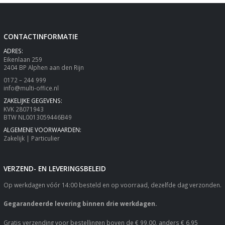
CONTACTINFORMATIE
ADRES:
Eikenlaan 259
2404 BP Alphen aan den Rijn
0172 – 244 999
info@multi-office.nl
ZAKELIJKE GEGEVENS:
KVK 28071943
BTW NL0013059446B49
ALGEMENE VOORWAARDEN:
Zakelijk
|
Particulier
VERZEND- EN LEVERINGSBELEID
Op werkdagen vóór 14:00 besteld en op voorraad, dezelfde dag verzonden.
Gegarandeerde levering binnen drie werkdagen.
Gratis verzending voor bestellingen boven de € 99,00, anders € 6,95