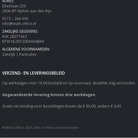
ADRES:
Eikenlaan 259
2404 BP Alphen aan den Rijn
0172 – 244 999
info@multi-office.nl
ZAKELIJKE GEGEVENS:
KVK 28071943
BTW NL0013059446B49
ALGEMENE VOORWAARDEN:
Zakelijk
|
Particulier
VERZEND- EN LEVERINGSBELEID
Op werkdagen vóór 14:00 besteld en op voorraad, dezelfde dag verzonden.
Gegarandeerde levering binnen drie werkdagen.
Gratis verzending voor bestellingen boven de € 99,00, anders € 6,95
© Multi Office 2026. Alle rechten voorbehouden