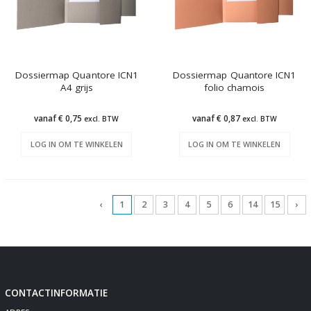
Dossiermap Quantore ICN1
Dossiermap Quantore ICN1
A4 grijs
folio chamois
vanaf € 0,75
vanaf € 0,87
excl. BTW
excl. BTW
LOG IN OM TE WINKELEN
LOG IN OM TE WINKELEN
‹
1
2
3
4
5
6
14
15
›
CONTACTINFORMATIE