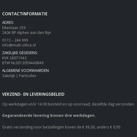
CONTACTINFORMATIE
ADRES:
Eikenlaan 259
2404 BP Alphen aan den Rijn
0172 – 244 999
info@multi-office.nl
ZAKELIJKE GEGEVENS:
KVK 28071943
BTW NL0013059446B49
ALGEMENE VOORWAARDEN:
Zakelijk
|
Particulier
VERZEND- EN LEVERINGSBELEID
Op werkdagen vóór 14:00 besteld en op voorraad, dezelfde dag verzonden.
Gegarandeerde levering binnen drie werkdagen.
Gratis verzending voor bestellingen boven de € 99,00, anders € 6,95