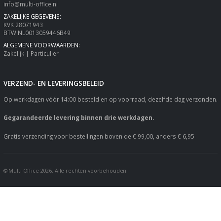
info@multi-office.nl
ZAKELIJKE GEGEVENS:
KVK 28071943
BTW NL0013059446B49
ALGEMENE VOORWAARDEN:
Zakelijk
|
Particulier
VERZEND- EN LEVERINGSBELEID
Op werkdagen vóór 14:00 besteld en op voorraad, dezelfde dag verzonden.
Gegarandeerde levering binnen drie werkdagen.
Gratis verzending voor bestellingen boven de € 99,00, anders € 6,95
© Multi Office 2026. Alle rechten voorbehouden