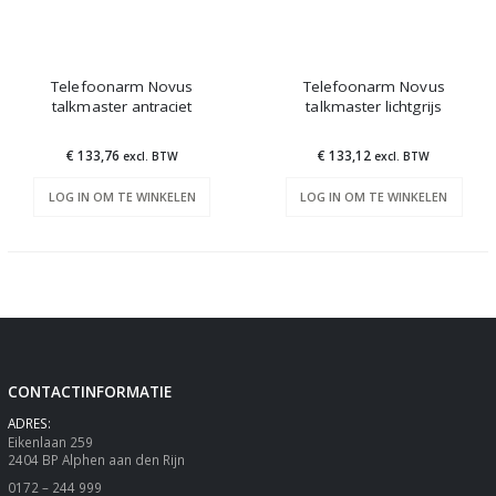
Telefoonarm Novus
Telefoonarm Novus
talkmaster antraciet
talkmaster lichtgrijs
€ 133,76
€ 133,12
excl. BTW
excl. BTW
LOG IN OM TE WINKELEN
LOG IN OM TE WINKELEN
CONTACTINFORMATIE
ADRES:
Eikenlaan 259
2404 BP Alphen aan den Rijn
0172 – 244 999