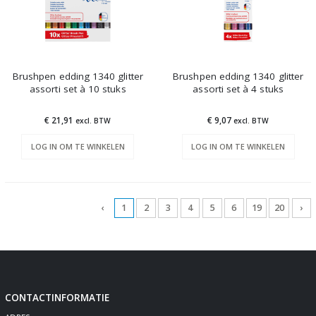
Brushpen edding 1340 glitter
Brushpen edding 1340 glitter
assorti set à 10 stuks
assorti set à 4 stuks
€ 21,91
€ 9,07
excl. BTW
excl. BTW
LOG IN OM TE WINKELEN
LOG IN OM TE WINKELEN
‹
1
2
3
4
5
6
19
20
›
CONTACTINFORMATIE