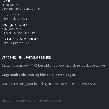
ADRES:
Eikenlaan 259
2404 BP Alphen aan den Rijn
0172 – 244 999
info@multi-office.nl
ZAKELIJKE GEGEVENS:
KVK 28071943
BTW NL0013059446B49
ALGEMENE VOORWAARDEN:
Zakelijk
|
Particulier
VERZEND- EN LEVERINGSBELEID
Op werkdagen vóór 14:00 besteld en op voorraad, dezelfde dag verzonden.
Gegarandeerde levering binnen drie werkdagen.
Gratis verzending voor bestellingen boven de € 99,00, anders € 6,95
© Multi Office 2026. Alle rechten voorbehouden