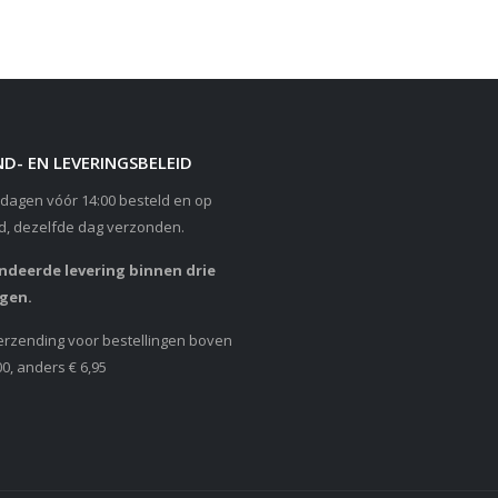
D- EN LEVERINGSBELEID
dagen vóór 14:00 besteld en op
d, dezelfde dag verzonden.
deerde levering binnen drie
gen.
erzending voor bestellingen boven
00, anders € 6,95