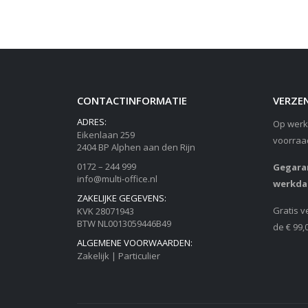
CONTACTINFORMATIE
VERZEN
ADRES:
Op werk
Eikenlaan 259
voorraa
2404 BP Alphen aan den Rijn
0172 – 244 999
Gegaran
info@multi-office.nl
werkda
ZAKELIJKE GEGEVENS:
Gratis v
KVK 28071943
BTW NL0013059446B49
de € 99,
ALGEMENE VOORWAARDEN:
Zakelijk
|
Particulier