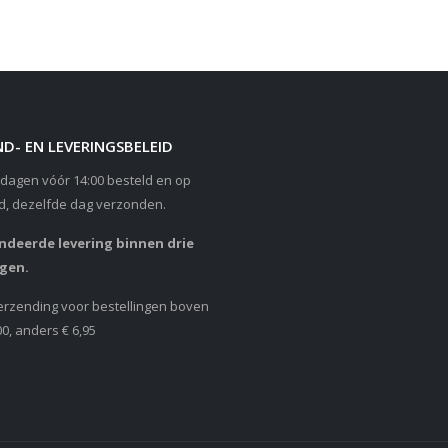
D- EN LEVERINGSBELEID
dagen vóór 14:00 besteld en op
d, dezelfde dag verzonden.
deerde levering binnen drie
gen.
erzending voor bestellingen boven
00, anders € 6,95