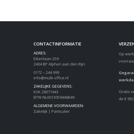
CONTACTINFORMATIE
VERZEN
ADRES:
Op werk
Eikenlaan 259
voorraa
2404 BP Alphen aan den Rijn
0172 – 244 999
Gegaran
info@multi-office.nl
werkda
ZAKELIJKE GEGEVENS:
Gratis v
KVK 28071943
BTW NL0013059446B49
de € 99,
ALGEMENE VOORWAARDEN:
Zakelijk
|
Particulier