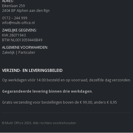
ADRES:
Eikenlaan 259
2404 BP Alphen aan den Rijn
0172 – 244 999
info@multi-office.nl
ZAKELIJKE GEGEVENS:
KVK 28071943
BTW NL0013059446B49
ALGEMENE VOORWAARDEN:
Zakelijk
|
Particulier
VERZEND- EN LEVERINGSBELEID
Op werkdagen vóór 14:00 besteld en op voorraad, dezelfde dag verzonden.
Gegarandeerde levering binnen drie werkdagen.
Gratis verzending voor bestellingen boven de € 99,00, anders € 6,95
© Multi Office 2026. Alle rechten voorbehouden