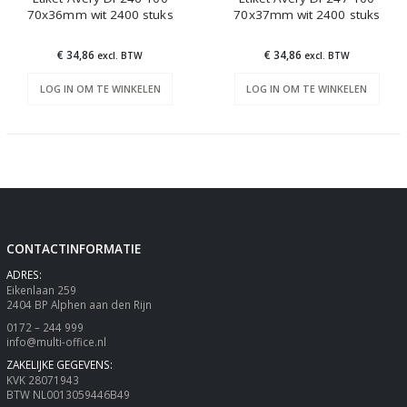
70x36mm wit 2400 stuks
70x37mm wit 2400 stuks
€ 34,86
€ 34,86
excl. BTW
excl. BTW
LOG IN OM TE WINKELEN
LOG IN OM TE WINKELEN
CONTACTINFORMATIE
ADRES:
Eikenlaan 259
2404 BP Alphen aan den Rijn
0172 – 244 999
info@multi-office.nl
ZAKELIJKE GEGEVENS:
KVK 28071943
BTW NL0013059446B49