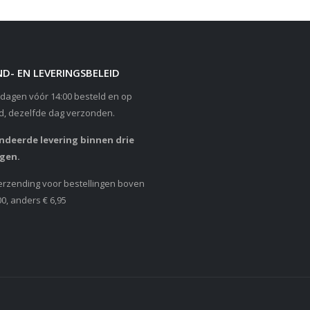
D- EN LEVERINGSBELEID
dagen vóór 14:00 besteld en op
d, dezelfde dag verzonden.
deerde levering binnen drie
gen.
erzending voor bestellingen boven
00, anders € 6,95