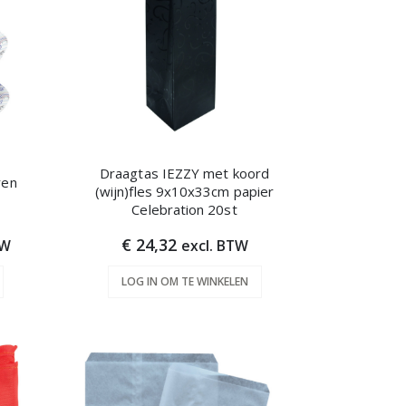
Draagtas IEZZY met koord
ren
(wijn)fles 9x10x33cm papier
Celebration 20st
€ 24,32
TW
excl. BTW
LOG IN OM TE WINKELEN