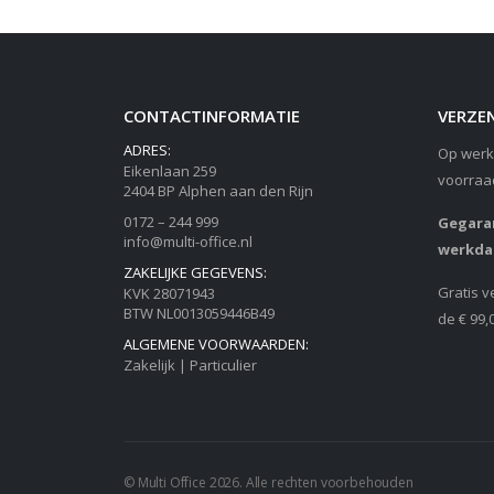
CONTACTINFORMATIE
VERZEN
ADRES:
Op werk
Eikenlaan 259
voorraa
2404 BP Alphen aan den Rijn
0172 – 244 999
Gegaran
info@multi-office.nl
werkda
ZAKELIJKE GEGEVENS:
Gratis v
KVK 28071943
BTW NL0013059446B49
de € 99,
ALGEMENE VOORWAARDEN:
Zakelijk
|
Particulier
© Multi Office 2026. Alle rechten voorbehouden