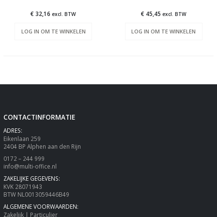
€ 32,16
€ 45,45
excl. BTW
excl. BTW
LOG IN OM TE WINKELEN
LOG IN OM TE WINKELEN
CONTACTINFORMATIE
ADRES:
Eikenlaan 259
2404 BP Alphen aan den Rijn
0172 – 244 999
info@multi-office.nl
ZAKELIJKE GEGEVENS:
KVK 28071943
BTW NL0013059446B49
ALGEMENE VOORWAARDEN:
Zakelijk
|
Particulier