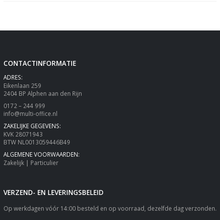
CONTACTINFORMATIE
ADRES:
Eikenlaan 259
2404 BP Alphen aan den Rijn
0172 – 244 999
info@multi-office.nl
ZAKELIJKE GEGEVENS:
KVK 28071943
BTW NL0013059446B49
ALGEMENE VOORWAARDEN:
Zakelijk
|
Particulier
VERZEND- EN LEVERINGSBELEID
Op werkdagen vóór 14:00 besteld en op voorraad, dezelfde dag verzonden.