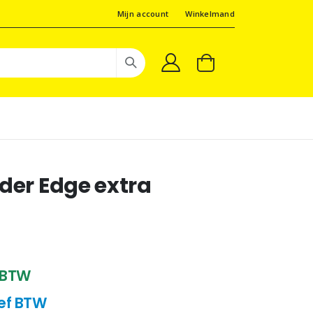
Mijn account
Winkelmand
ider Edge extra
f BTW
sief BTW