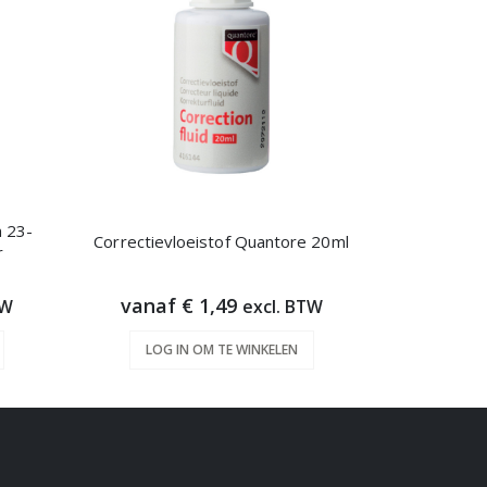
n 23-
Schrijfblok
Correctievloeistof Quantore 20ml
r
vanaf € 1,49
vanaf
TW
excl. BTW
LOG IN OM TE WINKELEN
LOG 