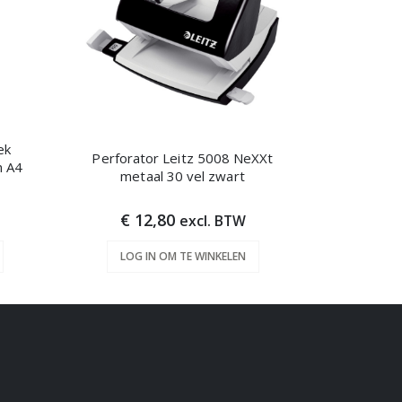
ek
Scheidin
Perforator Leitz 5008 NeXXt
n A4
240x105
metaal 30 vel zwart
€ 12,80
vanaf
excl. BTW
LOG IN OM TE WINKELEN
LOG 