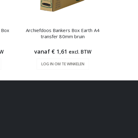
s Box
Archiefdoos Bankers Box Earth A4
Archiefdo
transfer 80mm bruin
270x
vanaf € 1,61
€ 
TW
excl. BTW
LOG IN OM TE WINKELEN
LOG 