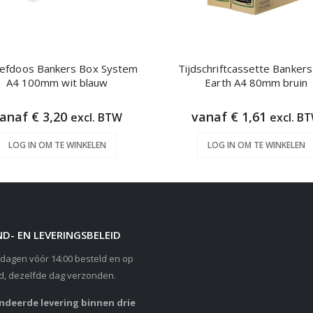
iefdoos Bankers Box System
Tijdschriftcassette Banker
A4 100mm wit blauw
Earth A4 80mm bruin
anaf € 3,20
vanaf € 1,61
excl. BTW
excl. B
LOG IN OM TE WINKELEN
LOG IN OM TE WINKELEN
D- EN LEVERINGSBELEID
dagen vóór 14:00 besteld en op
d, dezelfde dag verzonden.
deerde levering binnen drie