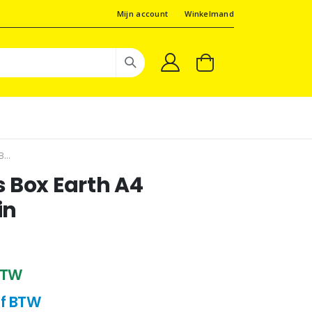
Mijn account
Winkelmand
...
 Box Earth A4
in
 BTW
ief BTW