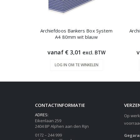
Archiefdoos Bankers Box System
Arch
A4 80mm wit blauw
vanaf € 3,01
v
excl. BTW
LOG IN OM TE WINKELEN
CONTACTINFORMATIE
VERZEN
ADRES:
Op werk
Eikenlaan 259
voorraa
2404 BP Alphen aan den Rijn
0172 – 244 999
Gegaran