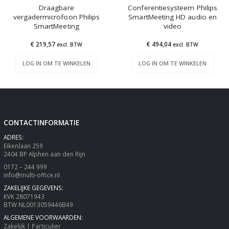
Draagbare
Conferentiesysteem Philips
vergadermicrofoon Philips
SmartMeeting HD audio en
SmartMeeting
video
€ 219,57
€ 494,04
excl. BTW
excl. BTW
LOG IN OM TE WINKELEN
LOG IN OM TE WINKELEN
CONTACTINFORMATIE
ADRES:
Eikenlaan 259
2404 BP Alphen aan den Rijn
0172 – 244 999
info@multi-office.nl
ZAKELIJKE GEGEVENS:
KVK 28071943
BTW NL0013059446B49
ALGEMENE VOORWAARDEN:
Zakelijk
|
Particulier