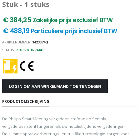
Stuk - 1 stuks
€ 384,25
Zakelijke prijs exclusief BTW
€ 488,19
Particuliere prijs inclusief BTW
ARTIKELNUMMER:
1423374Q
STATUS:
7 OP VOORRAAD
LOG IN OM AAN WINKELMAND TOE TE VOEGEN
PRODUCTOMSCHRIJVING
De Philips SmartMeeting-vergadermicrofoon en Sembly-
vergaderassistent fungeren als uw notulist tijdens vergaderingen.
De slimme spraakverbeterings- en ruisfiltertechnologie zorgen voor