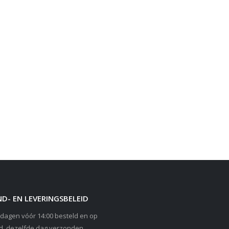
D- EN LEVERINGSBELEID
dagen vóór 14:00 besteld en op
d, dezelfde dag verzonden.