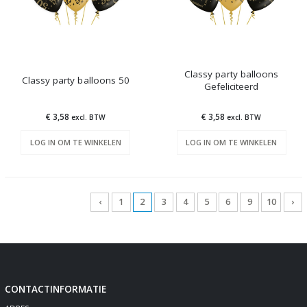
Classy party balloons
Classy party balloons 50
Gefeliciteerd
€ 3,58
€ 3,58
excl. BTW
excl. BTW
LOG IN OM TE WINKELEN
LOG IN OM TE WINKELEN
‹
1
2
3
4
5
6
9
10
›
CONTACTINFORMATIE