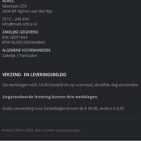
ADRES:
Eikenlaan 259
2404 BP Alphen aan den Rijn
0172 – 244 999
info@multi-office.nl
ZAKELIJKE GEGEVENS:
KVK 28071943
BTW NL0013059446B49
ALGEMENE VOORWAARDEN:
Zakelijk
|
Particulier
VERZEND- EN LEVERINGSBELEID
Op werkdagen vóór 14:00 besteld en op voorraad, dezelfde dag verzonden.
Gegarandeerde levering binnen drie werkdagen.
Gratis verzending voor bestellingen boven de € 99,00, anders € 6,95
© Multi Office 2026. Alle rechten voorbehouden